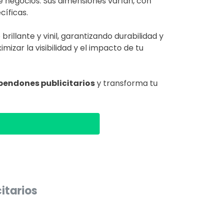
e negocios. Sus dimensiones varían, con
íficas.
illante y vinil, garantizando durabilidad y
izar la visibilidad y el impacto de tu
pendones publicitarios
y transforma tu
itarios