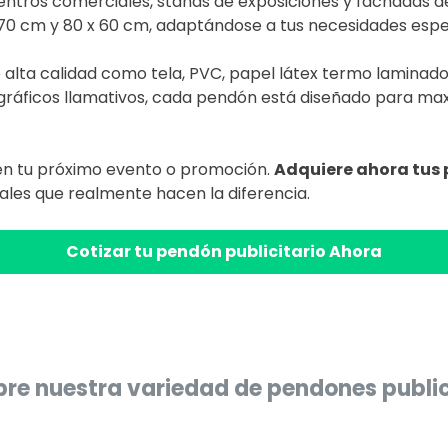
entros comerciales, stands de exposiciones y fachadas d
70 cm y 80 x 60 cm, adaptándose a tus necesidades espec
lta calidad como tela, PVC, papel látex termo laminado br
 gráficos llamativos, cada pendón está diseñado para maxim
 en tu próximo evento o promoción.
Adquiere ahora tus 
ales que realmente hacen la diferencia.
Cotizar tu pendón publicitario Ahora
re nuestra variedad de pendones public