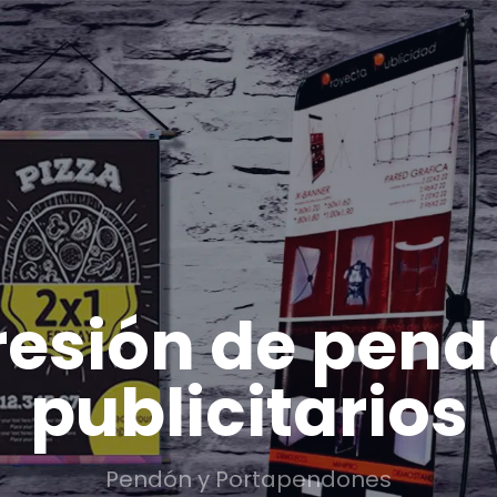
esión de pen
publicitarios
Pendón y Portapendones