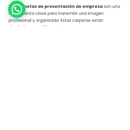
Las
carpetas de presentación de empresa
son una
herramienta clave para transmitir una imagen
profesional y organizada. Estas carpetas están
diseñadas específicamente para empresas que
desean presentar sus productos o servicios de manera
efectiva. Las
carpetas de presentación
empresariales
pueden ser personalizadas para
reflejar la identidad visual de tu marca, asegurando
que cada documento y presentación sea memorable.
Además, las
carpetas de presentación para
empresas
pueden ser adaptadas según las
necesidades específicas de cada negocio. Desde las
carpetas de presentación de servicios
hasta las
carpetas de presentación de servicios
profesionales
, estas opciones ofrecen soluciones a
medida para cualquier presentación, fortaleciendo la
imagen de tu empresa y facilitando la organización de